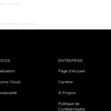
efund Policy
ccessibility Statement
VICES
ENTREPRISE
alisation
Page d'Accueil
tions Cloud
Carrière
rsécurité
À Propos
Politique de
Confidentialité