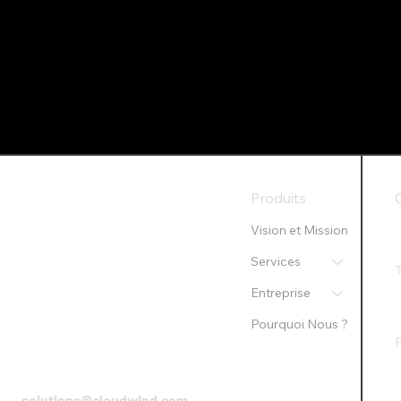
Produits
Vision et Mission
Services
Entreprise
Pourquoi Nous ?
P
solutions@cloudwind.com